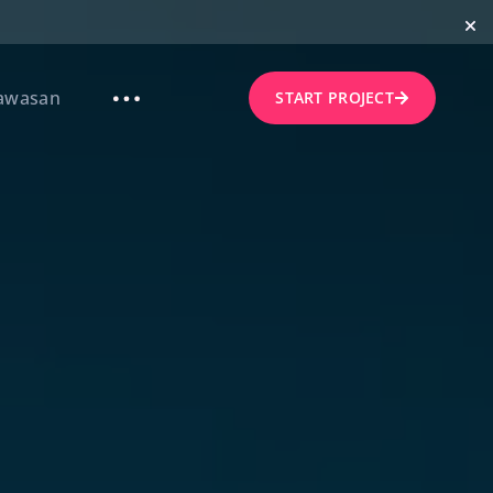
awasan
START PROJECT