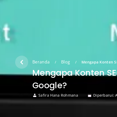
Beranda
Blog
/
/
Mengapa Konten SE
Mengapa Konten SEO
Google?
Safira Hana Rohmana
Diperbarui: 