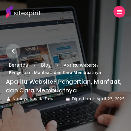
Beranda
Blog
/
/
Apa itu Website?
Pengertian, Manfaat, dan Cara Membuatnya
Apa itu Website? Pengertian, Manfaat,
dan Cara Membuatnya
Nandya Amalia Dewi
Diperbarui: April 23, 2025