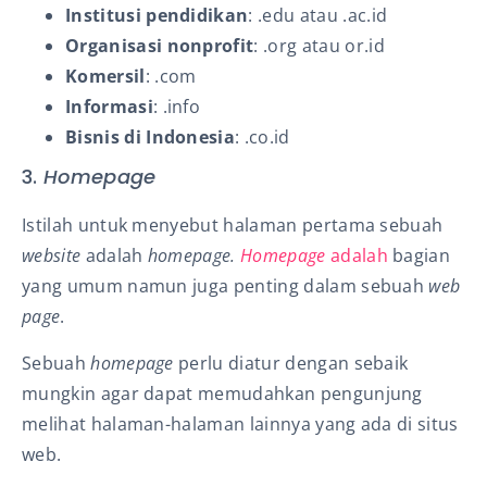
Institusi pendidikan
: .edu atau .ac.id
Organisasi nonprofit
: .org atau or.id
Komersil
: .com
Informasi
: .info
Bisnis
di Indonesia
: .co.id
3.
Homepage
Istilah untuk menyebut halaman pertama sebuah
website
adalah
homepage
.
Homepage
adalah
bagian
yang umum namun juga penting dalam sebuah
web
page
.
Sebuah
homepage
perlu diatur dengan sebaik
mungkin agar dapat memudahkan pengunjung
melihat halaman-halaman lainnya yang ada di situs
web.