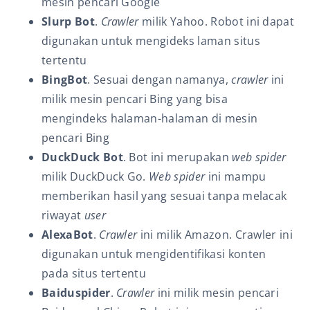
mesin pencari Google
Slurp Bot
.
Crawler
milik Yahoo. Robot ini dapat
digunakan untuk mengideks laman situs
tertentu
BingBot
. Sesuai dengan namanya,
crawler
ini
milik mesin pencari Bing yang bisa
mengindeks halaman-halaman di mesin
pencari Bing
DuckDuck
Bot
. Bot ini merupakan
web spider
milik DuckDuck Go.
Web spider
ini mampu
memberikan hasil yang sesuai tanpa melacak
riwayat
user
AlexaBot
.
Crawler
ini milik Amazon. Crawler ini
digunakan untuk mengidentifikasi konten
pada situs tertentu
Baiduspider
.
Crawler
ini milik mesin pencari