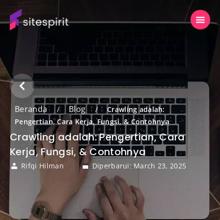
Beranda
Blog
/
/
Crawling adalah:
Pengertian, Cara Kerja, Fungsi, & Contohnya
Crawling adalah: Pengertian, Cara
Kerja, Fungsi, & Contohnya
Rifqi Hilman
Diperbarui: March 23, 2025