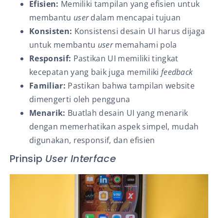
Efisien:
Memiliki tampilan yang efisien untuk
membantu
user
dalam mencapai tujuan
Konsisten:
Konsistensi desain UI harus dijaga
untuk membantu
user
memahami pola
Responsif:
Pastikan UI memiliki tingkat
kecepatan yang baik juga memiliki
feedback
Familiar:
Pastikan bahwa tampilan website
dimengerti oleh pengguna
Menarik:
Buatlah desain UI yang menarik
dengan memerhatikan aspek simpel, mudah
digunakan, responsif, dan efisien
Prinsip
User Interface