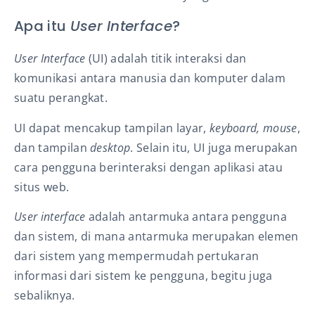
Apa itu
User Interface
?
User Interface
(UI) adalah titik interaksi dan
komunikasi antara manusia dan komputer dalam
suatu perangkat.
UI dapat mencakup tampilan layar,
keyboard, mouse
,
dan tampilan
desktop
. Selain itu, UI juga merupakan
cara pengguna berinteraksi dengan aplikasi atau
situs web.
User interface
adalah antarmuka antara pengguna
dan sistem, di mana antarmuka merupakan elemen
dari sistem yang mempermudah pertukaran
informasi dari sistem ke pengguna, begitu juga
sebaliknya.