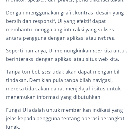
Dengan menggunakan grafik kontras, desain yang
bersih dan responsif, UI yang efektif dapat
membantu menggalang interaksi yang sukses
antara pengguna dengan aplikasi atau
website
.
Seperti namanya, UI memungkinkan
user
kita untuk
berinteraksi dengan aplikasi atau situs web kita.
Tanpa tombol,
user
tidak akan dapat mengambil
tindakan. Demikian pula tanpa bilah navigasi,
mereka tidak akan dapat menjelajahi situs untuk
menemukan informasi yang dibutuhkan.
Fungsi UI adalah untuk memberikan indikasi yang
jelas kepada pengguna tentang operasi perangkat
lunak.