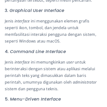
pertanyaan tersebut, seperti mesin pencarian.
3.
Graphical User Interface
Jenis
interface
ini menggunakan elemen grafis
seperti ikon, tombol, dan jendela untuk
memfasilitasi interaksi pengguna dengan sistem,
seperti Windows atau macOS.
4.
Command Line Interface
Jenis
interface
ini memungkinkan
user
untuk
berinteraksi dengan sistem atau aplikasi melalui
perintah teks yang dimasukkan dalam baris
perintah, umumnya digunakan oleh
administrator
sistem dan pengguna teknis.
5.
Menu-Driven Interface