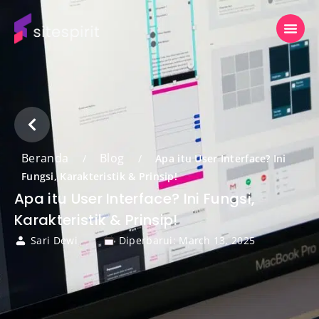
Beranda
Blog
/
/
Apa itu User Interface? Ini
Fungsi, Karakteristik & Prinsip!
Apa itu User Interface? Ini Fungsi,
Karakteristik & Prinsip!
Sari Dewi
Diperbarui: March 13, 2025