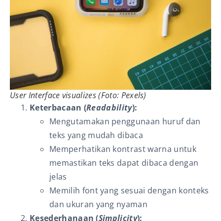
User Interface visualizes
(Foto: Pexels)
Keterbacaan (
Readability
):
Mengutamakan penggunaan huruf dan
teks yang mudah dibaca
Memperhatikan kontrast warna untuk
memastikan teks dapat dibaca dengan
jelas
Memilih font yang sesuai dengan konteks
dan ukuran yang nyaman
Kesederhanaan (
Simplicity
):