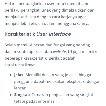
Hal ini memungkinkan
user
untuk memahami
perilaku perangkat lunak yang dimaksudkan dan
menjadi terbiasa dengan cara kerjanya agar
menjadi lebih efisien dalam menggunakannya.
Karakteristik
User Interface
Selain memiliki peran dan fungsi yang penting
dalam suatu aplikasi atau
website
, UI juga memiliki
beberapa karakteristik. Berikut adalah
karakteristiknya:
Jelas:
Memiliki desain yang jelas sehingga
pengguna dapat melakukan eksplorasi dengan
lancar
Singkat:
Gunakan penjelasan yang singkat
tetapi padat informasi