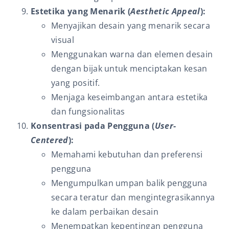
Estetika yang Menarik (
Aesthetic Appeal
):
Menyajikan desain yang menarik secara
visual
Menggunakan warna dan elemen desain
dengan bijak untuk menciptakan kesan
yang positif.
Menjaga keseimbangan antara estetika
dan fungsionalitas
Konsentrasi pada Pengguna (
User-
Centered
):
Memahami kebutuhan dan preferensi
pengguna
Mengumpulkan umpan balik pengguna
secara teratur dan mengintegrasikannya
ke dalam perbaikan desain
Menempatkan kepentingan pengguna