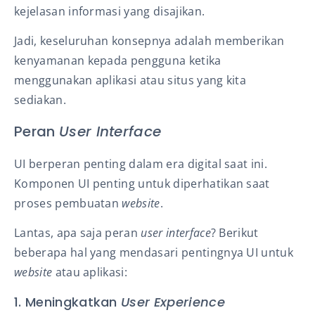
kejelasan informasi yang disajikan.
Jadi, keseluruhan konsepnya adalah memberikan
kenyamanan kepada pengguna ketika
menggunakan aplikasi atau situs yang kita
sediakan.
Peran
User Interface
UI berperan penting dalam era digital saat ini.
Komponen UI penting untuk diperhatikan saat
proses pembuatan
website
.
Lantas, apa saja peran
user interface
? Berikut
beberapa hal yang mendasari pentingnya UI untuk
website
atau aplikasi:
1. Meningkatkan
User Experience