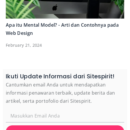
Apa itu Mental Model? - Arti dan Contohnya pada
Web Design
February 21, 2024
Ikuti Update Informasi dari Sitespirit!
Cantumkan email Anda untuk mendapatkan
informasi penawaran terbaik, update berita dan
artikel, serta portofolio dari Sitespirit.