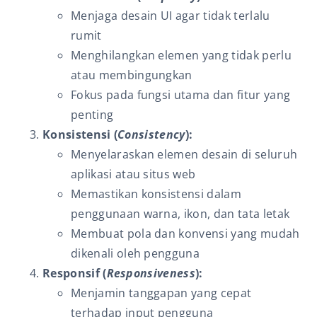
Menjaga desain UI agar tidak terlalu
rumit
Menghilangkan elemen yang tidak perlu
atau membingungkan
Fokus pada fungsi utama dan fitur yang
penting
Konsistensi (
Consistency
):
Menyelaraskan elemen desain di seluruh
aplikasi atau situs web
Memastikan konsistensi dalam
penggunaan warna, ikon, dan tata letak
Membuat pola dan konvensi yang mudah
dikenali oleh pengguna
Responsif (
Responsiveness
):
Menjamin tanggapan yang cepat
terhadap input pengguna