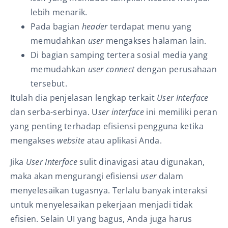
lebih menarik.
Pada bagian
header
terdapat menu yang
memudahkan
user
mengakses halaman lain.
Di bagian samping tertera sosial media yang
memudahkan
user connect
dengan perusahaan
tersebut.
Itulah dia penjelasan lengkap terkait
User Interface
dan serba-serbinya. U
ser interface
ini memiliki peran
yang penting terhadap efisiensi pengguna ketika
mengakses
website
atau aplikasi Anda.
Jika
User Interface
sulit dinavigasi atau digunakan,
maka akan mengurangi efisiensi
user
dalam
menyelesaikan tugasnya. Terlalu banyak interaksi
untuk menyelesaikan pekerjaan menjadi tidak
efisien. Selain UI yang bagus, Anda juga harus