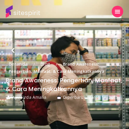
Beranda
Blog
/
/
Brand Awareness:
Pengertian, Manfaat, & Cara Meningkatkannya
Brand Awareness: Pengertian, Manfaat,
& Cara Meningkatkannya
Ayu Firda Amalia
Diperbarui: March 14, 2025