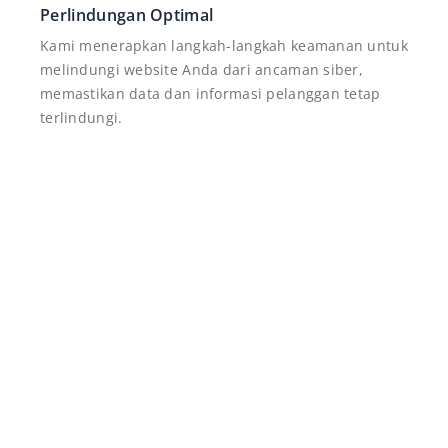
Perlindungan Optimal
Kami menerapkan langkah-langkah keamanan untuk
melindungi website Anda dari ancaman siber,
memastikan data dan informasi pelanggan tetap
terlindungi.
Buat Penawaran dan Konsultasi
Kebutuhan Website
Isi formulir di bawah ini, tim kami akan segera
menghubungi Anda untuk penawaran spesial,
sesuai dengan anggaran dan target market bisnis.