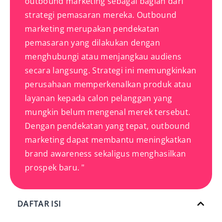
outbound marketing sebagai bagian dari
strategi pemasaran mereka. Outbound
marketing merupakan pendekatan
pemasaran yang dilakukan dengan
menghubungi atau menjangkau audiens
secara langsung. Strategi ini memungkinkan
perusahaan memperkenalkan produk atau
layanan kepada calon pelanggan yang
mungkin belum mengenal merek tersebut.
Dengan pendekatan yang tepat, outbound
marketing dapat membantu meningkatkan
brand awareness sekaligus menghasilkan
prospek baru. "
DAFTAR ISI