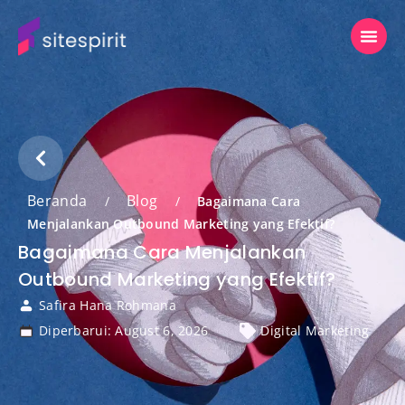
Beranda
Blog
/
/
Bagaimana Cara
Menjalankan Outbound Marketing yang Efektif?
Bagaimana Cara Menjalankan
Outbound Marketing yang Efektif?
Safira Hana Rohmana
Diperbarui: August 6, 2026
Digital Marketing