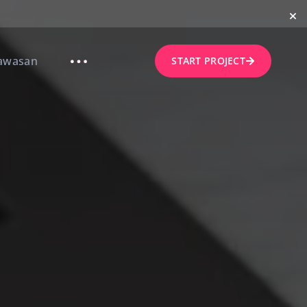
awasan
START PROJECT