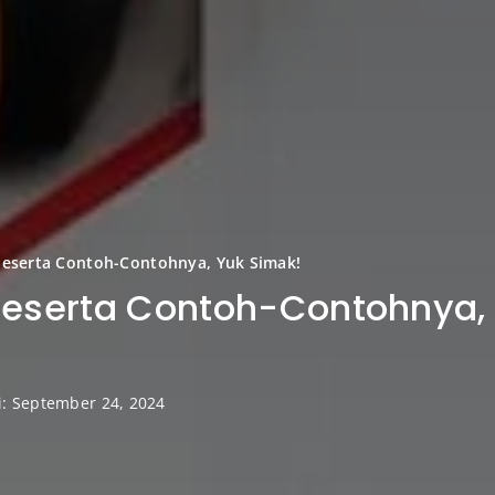
 beserta Contoh-Contohnya, Yuk Simak!
beserta Contoh-Contohnya,
i: September 24, 2024