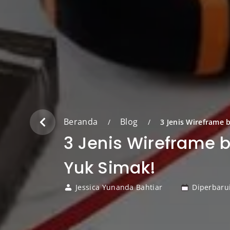
Beranda
Blog
/
/
3 Jenis Wireframe
3 Jenis Wireframe 
Yuk Simak!
Jessica Yunanda Bahtiar
Diperbaru