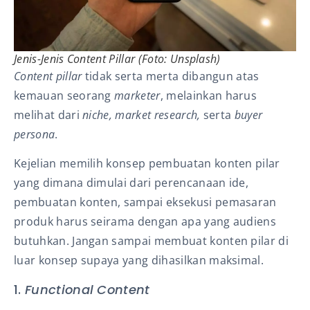
Jenis-Jenis Content Pillar (Foto: Unsplash)
Content pillar
tidak serta merta dibangun atas
kemauan seorang
marketer
, melainkan harus
melihat dari
niche, market research,
serta
buyer
persona
.
Kejelian memilih konsep pembuatan konten pilar
yang dimana dimulai dari perencanaan ide,
pembuatan konten, sampai eksekusi pemasaran
produk harus seirama dengan apa yang audiens
butuhkan. Jangan sampai membuat konten pilar di
luar konsep supaya yang dihasilkan maksimal.
1.
Functional Content