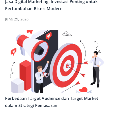
Jasa Digital Marketing: Investasi Penting untuk
Pertumbuhan Bisnis Modern
June 29, 2026
Perbedaan Target Audience dan Target Market
dalam Strategi Pemasaran