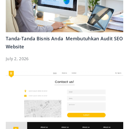
Tanda-Tanda Bisnis Anda Membutuhkan Audit SEO
Website
July 2, 2026