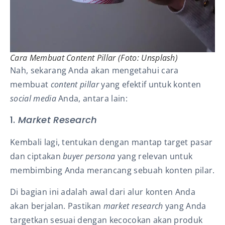
Cara Membuat
Content Pillar
(Foto: Unsplash)
Nah, sekarang Anda akan mengetahui cara
membuat
content pillar
yang efektif untuk konten
social media
Anda, antara lain:
1.
Market Research
Kembali lagi, tentukan dengan mantap target pasar
dan ciptakan
buyer persona
yang relevan untuk
membimbing Anda merancang sebuah konten pilar.
Di bagian ini adalah awal dari alur konten Anda
akan berjalan. Pastikan
market research
yang Anda
targetkan sesuai dengan kecocokan akan produk