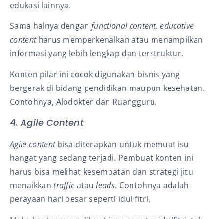
edukasi lainnya.
Sama halnya dengan
functional content, educative
content
harus memperkenalkan atau menampilkan
informasi yang lebih lengkap dan terstruktur.
Konten pilar ini cocok digunakan bisnis yang
bergerak di bidang pendidikan maupun kesehatan.
Contohnya, Alodokter dan Ruangguru.
4.
Agile Content
Agile content
bisa diterapkan untuk memuat isu
hangat yang sedang terjadi. Pembuat konten ini
harus bisa melihat kesempatan dan strategi jitu
menaikkan
traffic
atau
leads
. Contohnya adalah
perayaan hari besar seperti idul fitri.