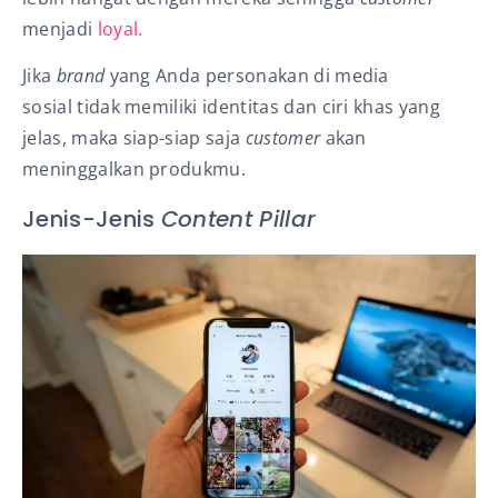
menjadi
loyal.
Jika
brand
yang Anda personakan di media
sosial tidak memiliki identitas dan ciri khas yang
jelas, maka siap-siap saja
customer
akan
meninggalkan produkmu.
Jenis-Jenis
Content Pillar