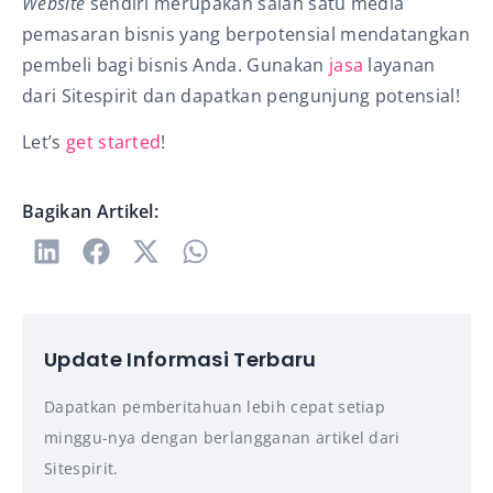
Website
sendiri merupakan salah satu media
pemasaran bisnis yang berpotensial mendatangkan
pembeli bagi bisnis Anda. Gunakan
jasa
layanan
dari Sitespirit dan dapatkan pengunjung potensial!
Let’s
get started
!
Bagikan Artikel:
Update Informasi Terbaru
Dapatkan pemberitahuan lebih cepat setiap
minggu-nya dengan berlangganan artikel dari
Sitespirit.