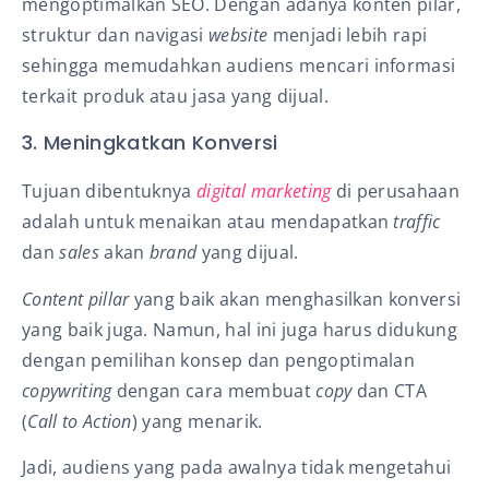
mengoptimalkan SEO. Dengan adanya konten pilar,
struktur dan navigasi
website
menjadi lebih rapi
sehingga memudahkan audiens mencari informasi
terkait produk atau jasa yang dijual.
3. Meningkatkan Konversi
Tujuan dibentuknya
digital marketing
di perusahaan
adalah untuk menaikan atau mendapatkan
traffic
dan
sales
akan
brand
yang dijual.
Content pillar
yang baik akan menghasilkan konversi
yang baik juga. Namun, hal ini juga harus didukung
dengan pemilihan konsep dan pengoptimalan
copywriting
dengan cara membuat
copy
dan CTA
(
Call to Action
) yang menarik.
Jadi, audiens yang pada awalnya tidak mengetahui