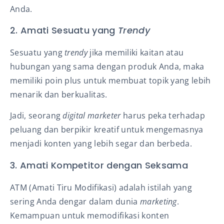
Anda.
2. Amati Sesuatu yang
Trendy
Sesuatu yang
trendy
jika memiliki kaitan atau
hubungan yang sama dengan produk Anda, maka
memiliki poin plus untuk membuat topik yang lebih
menarik dan berkualitas.
Jadi, seorang
digital marketer
harus peka terhadap
peluang dan berpikir kreatif untuk mengemasnya
menjadi konten yang lebih segar dan berbeda.
3. Amati Kompetitor dengan Seksama
ATM (Amati Tiru Modifikasi) adalah istilah yang
sering Anda dengar dalam dunia
marketing
.
Kemampuan untuk memodifikasi konten