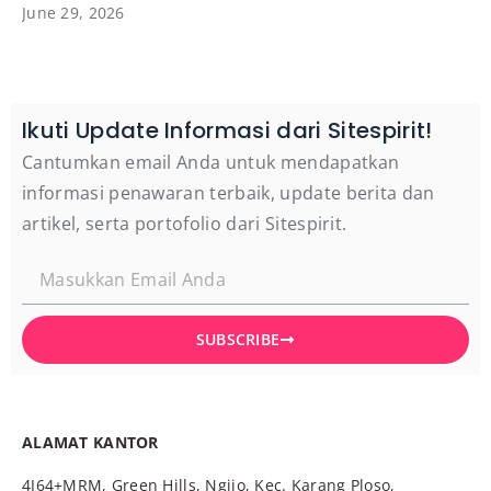
June 29, 2026
Ikuti Update Informasi dari Sitespirit!
Cantumkan email Anda untuk mendapatkan
informasi penawaran terbaik, update berita dan
artikel, serta portofolio dari Sitespirit.
SUBSCRIBE
ALAMAT KANTOR
4J64+MRM, Green Hills, Ngijo, Kec. Karang Ploso,