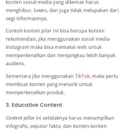
konten sosial media yang dikemas harus
menghibur, luwes, dan juga tidak melupakan dari
segi informasinya.
Contoh konten pilar ini bisa berupa konten
rekomendasi, jika menggunakan sosial media
Instagram maka bisa memakai
reels
untuk
memperkenalkan dan menjangkau lebih banyak
audiens.
Sementara jika menggunakan
TikTok
, maka perlu
membuat konten yang menarik untuk
memperkenalkan produk.
3. Educative Content
Content pillar
ini setidaknya harus menampilkan
infografis, seputar fakta, dan konten-konten