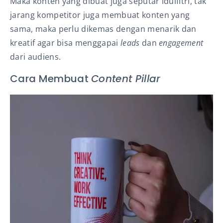
Maka konten yang dibuat juga seputar idulfitri, tak
jarang kompetitor juga membuat konten yang
sama, maka perlu dikemas dengan menarik dan
kreatif agar bisa menggapai
leads
dan
engagement
dari audiens.
Cara Membuat
Content Pillar