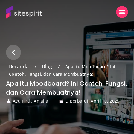
Beranda
Blog
/
/
Apa itu Moodboard? Ini
Contoh, Fungsi, dan Cara Membuatnya!
Apa itu Moodboard? Ini Contoh, Fungsi,
dan Cara Membuatnya!
Ayu Firda Amalia
Diperbarui: April 10, 2025