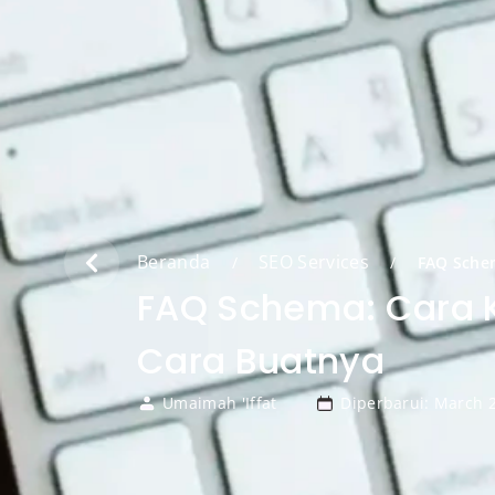
Beranda
SEO Services
/
/
FAQ Schem
FAQ Schema: Cara K
Cara Buatnya
Umaimah 'Iffat
Diperbarui: March 