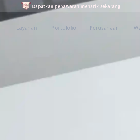
Dapatkan penawaran menarik sekarang
Layanan
Portofolio
Perusahaan
W