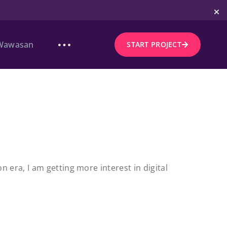
Wawasan
START PROJECT
n era, I am getting more interest in digital