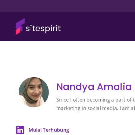
Nandya Amalia
Since I often becoming a part of t
marketing in social media. I am a
Mulai Terhubung