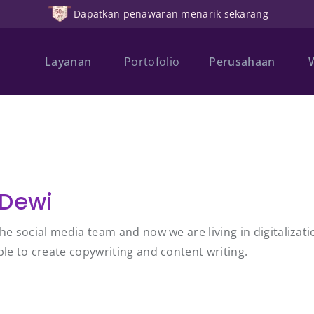
Dapatkan penawaran menarik sekarang
Layanan
Portofolio
Perusahaan
 Dewi
he social media team and now we are living in digitalizatio
ble to create copywriting and content writing.