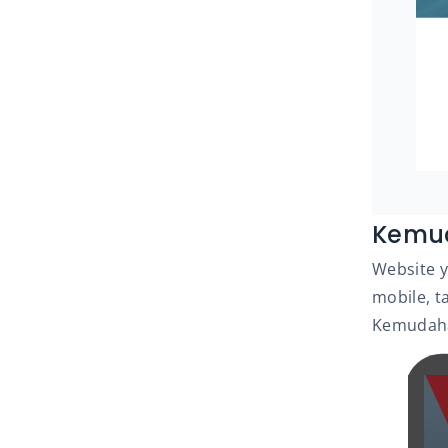
Kemud
Website 
mobile, t
Kemudaha