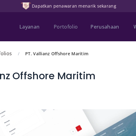
Dapatkan penawaran menarik sekarang
Layanan
Portofolio
Perusahaan
folios
/
PT. Vallianz Offshore Maritim
anz Offshore Maritim