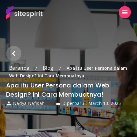
Beranda
Blog
/
/
Apa itu User Persona dalam
Web Design? Ini Cara Membuatnya!
Apa itu User Persona dalam Web
Design? Ini Cara Membuatnya!
Nadya Nafisah
Diperbarui: March 13, 2025