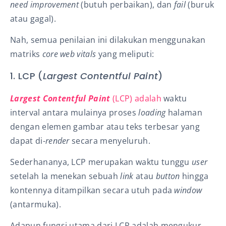
need
improvement
(butuh perbaikan), dan
fail
(buruk
atau gagal).
Nah, semua penilaian ini dilakukan menggunakan
matriks
core web vitals
yang meliputi:
1. LCP (
Largest Contentful Paint
)
Largest Contentful Paint
(LCP) adalah
waktu
interval antara mulainya proses
loading
halaman
dengan elemen gambar atau teks terbesar yang
dapat di-
render
secara menyeluruh.
Sederhananya, LCP merupakan waktu tunggu
user
setelah Ia menekan sebuah
link
atau
button
hingga
kontennya ditampilkan secara utuh pada
window
(antarmuka).
Adapun fungsi utama dari LCP adalah mengukur