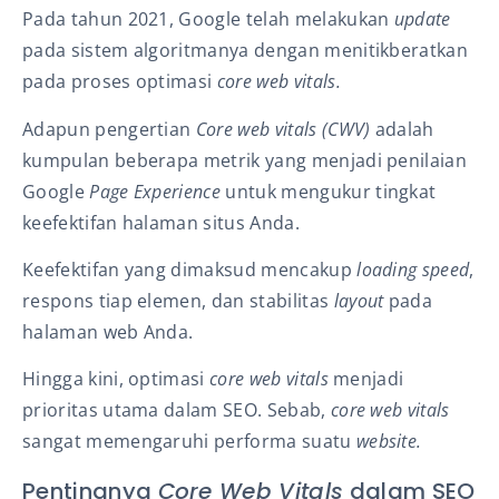
Pada tahun 2021, Google telah melakukan
update
pada sistem algoritmanya dengan menitikberatkan
pada proses optimasi
core web vitals.
Adapun pengertian
Core web vitals (CWV)
adalah
kumpulan beberapa metrik yang menjadi penilaian
Google
Page Experience
untuk
mengukur tingkat
keefektifan halaman situs Anda.
Keefektifan yang dimaksud mencakup
loading speed
,
respons tiap eleme
n, dan
stabilitas
layout
pada
halaman web Anda.
Hingga kini, o
ptimasi
core web vitals
menjadi
prioritas utama dalam SEO. Sebab,
core web vitals
sangat memengaruhi performa suatu
website.
Pentingnya
Core Web Vitals
dalam SEO