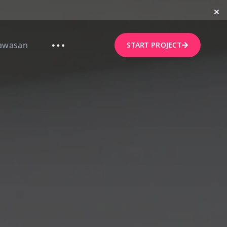
awasan
START PROJECT