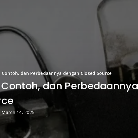
s, Contoh, dan Perbedaannya dengan Closed Source
, Contoh, dan Perbedaanny
rce
: March 14, 2025