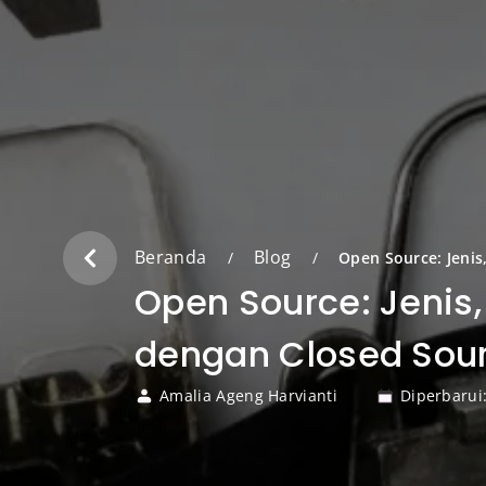
Beranda
Blog
/
/
Open Source: Jeni
Open Source: Jenis
dengan Closed Sou
Amalia Ageng Harvianti
Diperbarui