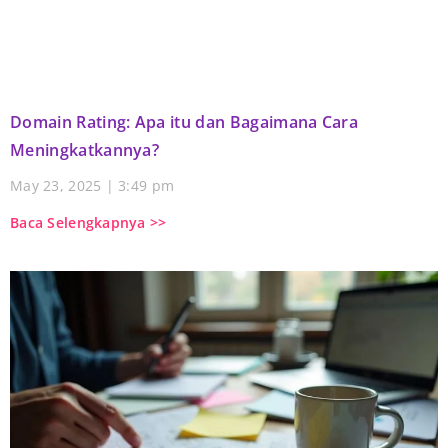
Domain Rating: Apa itu dan Bagaimana Cara
Meningkatkannya?
May 23, 2025
3:49 pm
Baca Selengkapnya >>