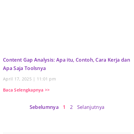
Content Gap Analysis: Apa itu, Contoh, Cara Kerja dan
Apa Saja Toolsnya
April 17, 2025
11:01 pm
Baca Selengkapnya >>
Sebelumnya
1
2
Selanjutnya