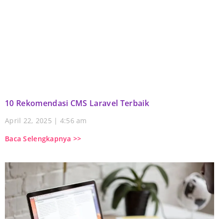
10 Rekomendasi CMS Laravel Terbaik
April 22, 2025
4:56 am
Baca Selengkapnya >>